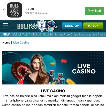
×
BOLA88
Download
BOLA88 Mobile App
☰
DESKTOP
MASUK
NEW :
E UNTUK ANTI BLOKIR LINK | Bonus Free Chips Baccarat Live Proxy 500k | Bonu
Home
Live Casino
LIVE CASINO
Live casino bola88 bisa kamu mainkan melalui gadget mobile seperti
smartphone yang bisa kamu mainkan dimanapun dan kapanpun.
Game casino online dengan tampilan menarik terasa seperti di casino