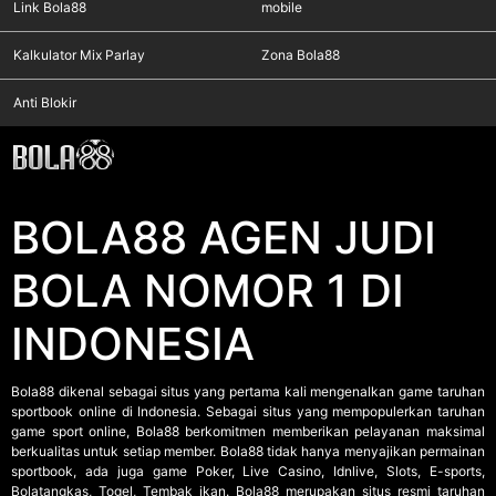
Link Bola88
mobile
Kalkulator Mix Parlay
Zona Bola88
Anti Blokir
BOLA88 AGEN JUDI
BOLA NOMOR 1 DI
INDONESIA
Bola88
dikenal sebagai situs yang pertama kali mengenalkan game taruhan
sportbook online di Indonesia. Sebagai situs yang mempopulerkan taruhan
game sport online, Bola88 berkomitmen memberikan pelayanan maksimal
berkualitas untuk setiap member. Bola88 tidak hanya menyajikan permainan
sportbook, ada juga game Poker, Live Casino, Idnlive, Slots, E-sports,
Bolatangkas, Togel, Tembak ikan. Bola88 merupakan situs resmi taruhan