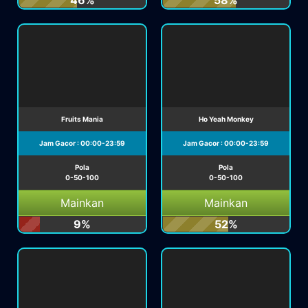
46%
58%
Fruits Mania
Ho Yeah Monkey
Jam Gacor : 00:00-23:59
Jam Gacor : 00:00-23:59
Pola
Pola
0-50-100
0-50-100
Mainkan
Mainkan
9%
52%