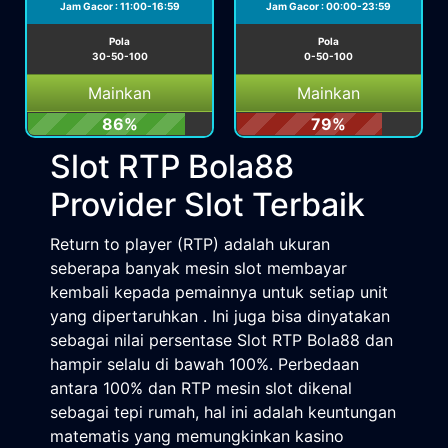
Jam Gacor : 11:00-16:59
Jam Gacor : 00:00-23:59
Pola
Pola
30-50-100
0-50-100
Mainkan
Mainkan
86%
79%
Slot RTP Bola88
Provider Slot Terbaik
Return to player (RTP) adalah ukuran
seberapa banyak mesin slot membayar
kembali kepada pemainnya untuk setiap unit
yang dipertaruhkan . Ini juga bisa dinyatakan
sebagai nilai persentase Slot RTP Bola88 dan
hampir selalu di bawah 100%. Perbedaan
antara 100% dan RTP mesin slot dikenal
sebagai tepi rumah, hal ini adalah keuntungan
matematis yang memungkinkan kasino