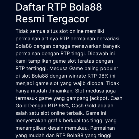
Daftar RTP Bola88
Resmi Tergacor
Tidak semua situs slot online memiliki
permainan artinya RTP permainan bervariasi.
Bola88 dengan bangga menawarkan banyak
permainan dengan RTP tinggi. Dibawah ini
kami tampilkan game slot teratas dengan
RTP tertinggi. Medusa Game paling populer
di slot Bola88 dengan winrate RTP 98% ini
menjadi game slot yang wajib dicoba. Tidak
hanya mudah dimainkan, Slot medusa juga
termasuk game yang gampang jackpot. Cash
Gold Dengan RTP 98%, Cash Gold adalah
salah satu slot online terbaik. Game ini
menyertakan grafik berkualitas tinggi yang
menampilkan desain memukau. Permainan
yang mudah dan RTP Bola88 yang tinggi