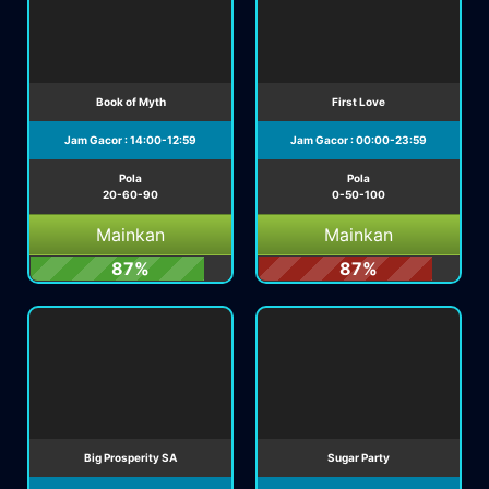
Book of Myth
First Love
Jam Gacor : 14:00-12:59
Jam Gacor : 00:00-23:59
Pola
Pola
20-60-90
0-50-100
Mainkan
Mainkan
87%
87%
Big Prosperity SA
Sugar Party