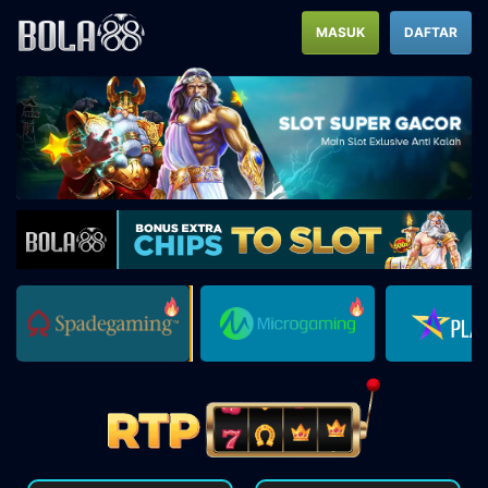
MASUK
DAFTAR